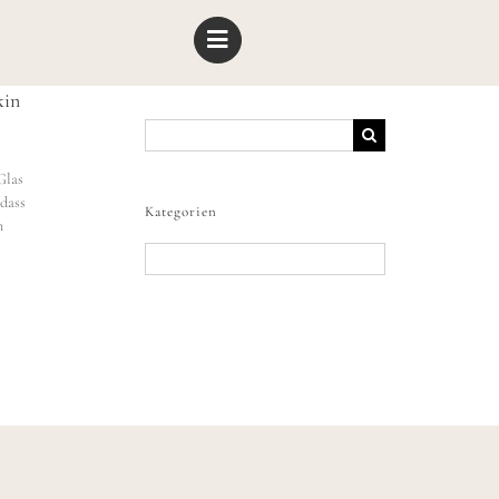
kin
Suche
nach:
Glas
dass
Kategorien
n
Kategorien