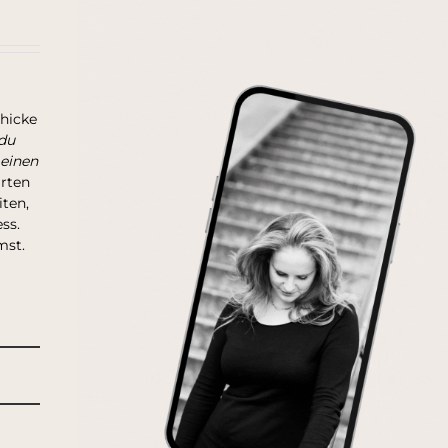
chicke
du
 einen
arten
ten,
ss.
mst.