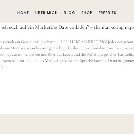
HOME
ÜBER MICH
BLOG
SHOP
FREEBIES
 ich euch auf ein Marketing Date einladen? – the marketing nap
uss euch ein Geständnis machen...... ICH LIEBE MARKETING! Jeder der schon
l eine Mentorsession bei mir gemacht, oder der schon einmal mit mir bei einem 
onnay zusammengessen und über das Leben und die Arbeit gesprochen hat weiß, 
Moment kommt, in dem das Marketingthema zur Sprache kommt. Dann beginnne
[...]