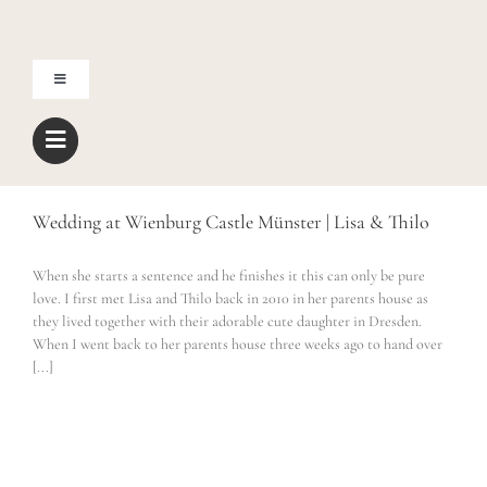
Zum
Inhalt
springen
Toggle
Navigation
Home
Über mich
Wedding at Wienburg Castle Münster | Lisa & Thilo
When she starts a sentence and he finishes it this can only be pure
Blog
love. I first met Lisa and Thilo back in 2010 in her parents house as
they lived together with their adorable cute daughter in Dresden.
When I went back to her parents house three weeks ago to hand over
Shop
[...]
Freebies