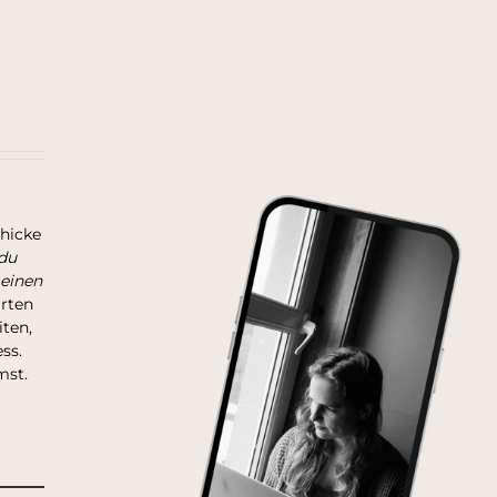
chicke
du
 einen
arten
ten,
ss.
mst.