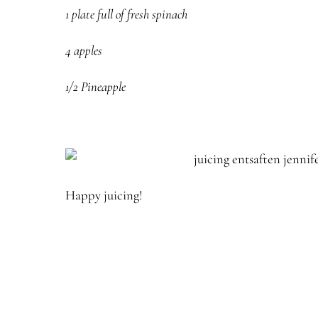
1 plate full of fresh spinach
4 apples
1/2 Pineapple
Happy juicing!