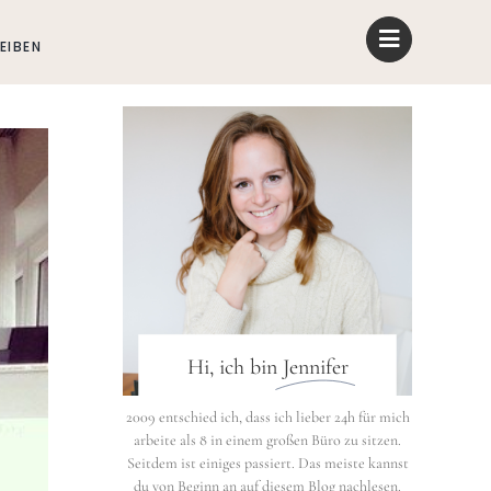
EIBEN
Hi, ich bin
Jennifer
2009 entschied ich, dass ich lieber 24h für mich
arbeite als 8 in einem großen Büro zu sitzen.
Seitdem ist einiges passiert. Das meiste kannst
du von Beginn an auf diesem Blog nachlesen.