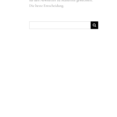
für den Newsletter zu Mailerlite gewechselt.
Die beste Entscheidung.
Suche
nach: