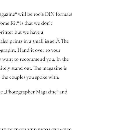
agazine“ will be 100% DIN formats
ome Kit“ is that we don’t
rinter but we have a
lso prints in a small issue.Â The
ography. Hand it over to your
hey want to recommend you. In the
nitely stand out. The magazine is
o the couples you spoke with.
 the „Photographer Magazine“ and