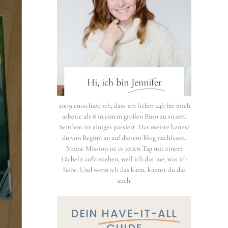
Hi, ich bin
Jennifer
2009 entschied ich, dass ich lieber 24h für mich
arbeite als 8 in einem großen Büro zu sitzen.
Seitdem ist einiges passiert. Das meiste kannst
du von Beginn an auf diesem Blog nachlesen.
Meine Mission ist es jeden Tag mit einem
Lächeln aufzustehen, weil ich das tue, was ich
liebe. Und wenn ich das kann, kannst du das
auch.
DEIN
HAVE-IT-ALL