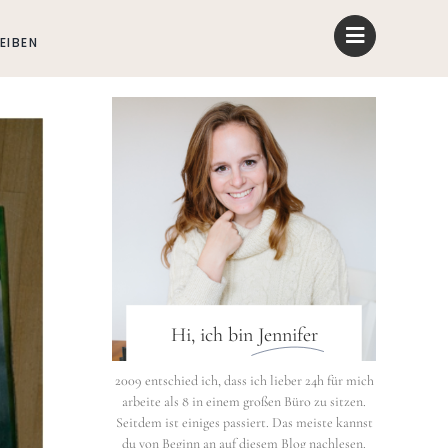
EIBEN
Hi, ich bin
Jennifer
2009 entschied ich, dass ich lieber 24h für mich
arbeite als 8 in einem großen Büro zu sitzen.
Seitdem ist einiges passiert. Das meiste kannst
du von Beginn an auf diesem Blog nachlesen.