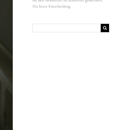
für den Newsletter zu Mailerlite gewechselt.
Die beste Entscheidung.
Suche
nach: