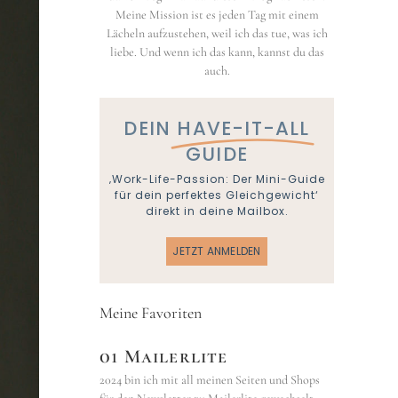
Meine Mission ist es jeden Tag mit einem
Lächeln aufzustehen, weil ich das tue, was ich
liebe. Und wenn ich das kann, kannst du das
auch.
DEIN
HAVE-IT-ALL
GUIDE
‚Work-Life-Passion: Der Mini-Guide
für dein perfektes Gleichgewicht‘
direkt in deine Mailbox.
JETZT ANMELDEN
Meine Favoriten
01 Mailerlite
2024 bin ich mit all meinen Seiten und Shops