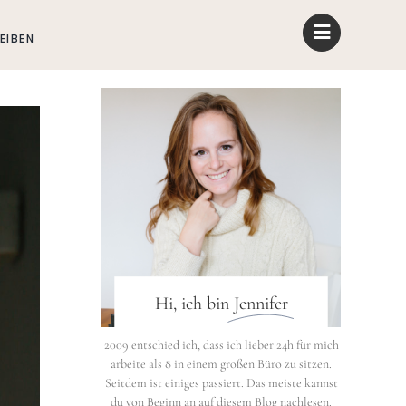
EIBEN
Hi, ich bin
Jennifer
2009 entschied ich, dass ich lieber 24h für mich
arbeite als 8 in einem großen Büro zu sitzen.
Seitdem ist einiges passiert. Das meiste kannst
du von Beginn an auf diesem Blog nachlesen.