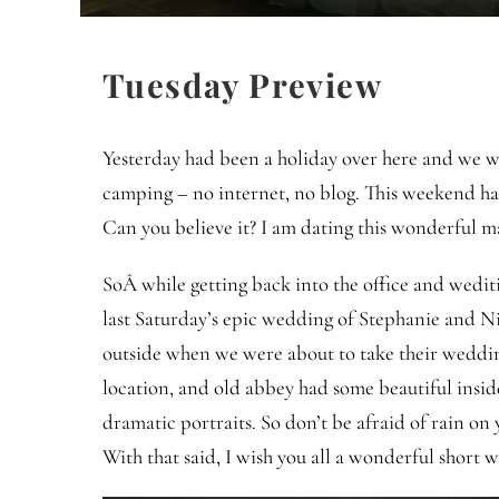
Tuesday Preview
Yesterday had been a holiday over here and we we
camping – no internet, no blog. This weekend has
Can you believe it? I am dating this wonderful ma
SoÂ while getting back into the office and wedit
last Saturday’s epic wedding of Stephanie and Nil
outside when we were about to take their weddin
location, and old abbey had some beautiful inside
dramatic portraits. So don’t be afraid of rain on
With that said, I wish you all a wonderful short 