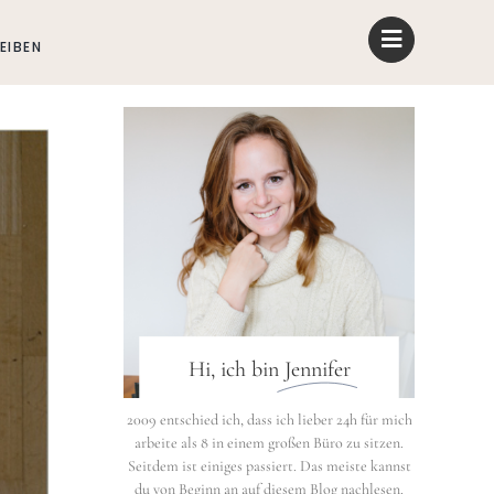
EIBEN
Hi, ich bin
Jennifer
2009 entschied ich, dass ich lieber 24h für mich
arbeite als 8 in einem großen Büro zu sitzen.
Seitdem ist einiges passiert. Das meiste kannst
du von Beginn an auf diesem Blog nachlesen.