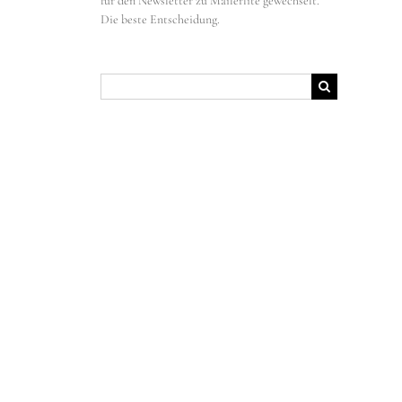
für den Newsletter zu Mailerlite gewechselt.
Die beste Entscheidung.
Suche
nach: