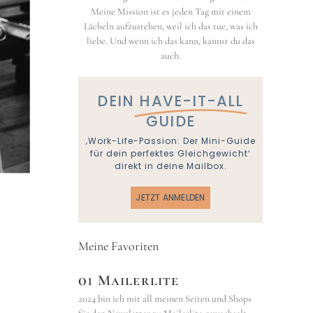
Meine Mission ist es jeden Tag mit einem
Lächeln aufzustehen, weil ich das tue, was ich
liebe. Und wenn ich das kann, kannst du das
auch.
DEIN
HAVE-IT-ALL
GUIDE
‚Work-Life-Passion: Der Mini-Guide
für dein perfektes Gleichgewicht‘
direkt in deine Mailbox.
JETZT ANMELDEN
Meine Favoriten
01 Mailerlite
2024 bin ich mit all meinen Seiten und Shops