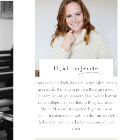
Hi, ich bin
Jennifer
2009 entschied ich, dass ich lieber 24h für mich
arbeite als 8 in einem großen Büro zu sitzen.
Seitdem ist einiges passiert. Das meiste kannst
du von Beginn an auf diesem Blog nachlesen.
Meine Mission ist es jeden Tag mit einem
Lächeln aufzustehen, weil ich das tue, was ich
liebe. Und wenn ich das kann, kannst du das
auch.