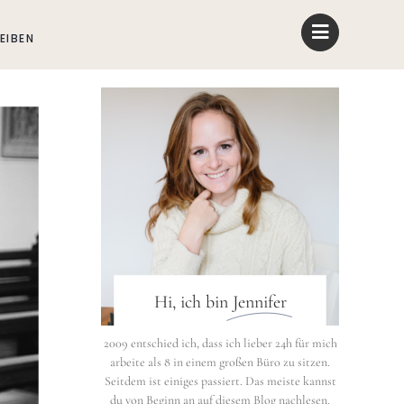
EIBEN
Hi, ich bin
Jennifer
2009 entschied ich, dass ich lieber 24h für mich
arbeite als 8 in einem großen Büro zu sitzen.
Seitdem ist einiges passiert. Das meiste kannst
du von Beginn an auf diesem Blog nachlesen.