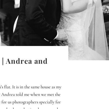
 | Andrea and
 flat. It is in the same house as my
re.“ Andrea told me when we met the
c for us photographers specially for