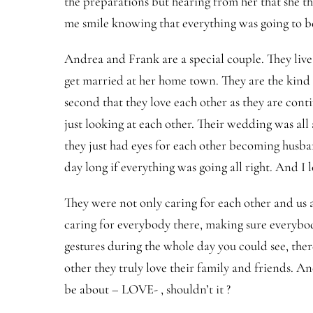
the preparations but hearing from her that she 
me smile knowing that everything was going to be
Andrea and Frank are a special couple. They liv
get married at her home town. They are the kind
second that they love each other as they are cont
just looking at each other. Their wedding was al
they just had eyes for each other becoming husba
day long if everything was going all right. And I
They were not only caring for each other and us
caring for everybody there, making sure everybod
gestures during the whole day you could see, ther
other they truly love their family and friends. A
be about – LOVE- , shouldn’t it ?