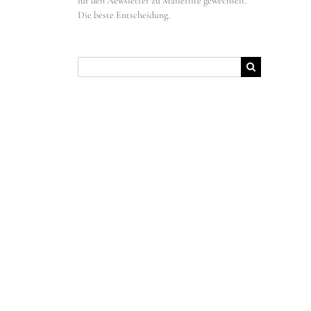
für den Newsletter zu Mailerlite gewechselt.
Die beste Entscheidung.
Suche
nach: