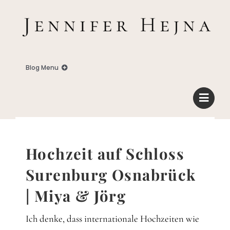
Zum
Inhalt
springen
Blog Menu
Home
Blog
Hochzeit auf Schloss
Business
Surenburg Osnabrück
| Miya & Jörg
Familie
Ich denke, dass internationale Hochzeiten wie