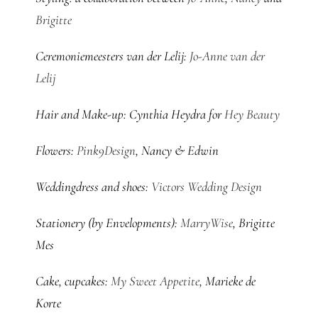
Brigitte
Ceremoniemeesters van der Lelij:
Jo-Anne van der
Lelij
Hair and Make-up: Cynthia Heydra for
Hey Beauty
Flowers:
Pink9Design
, Nancy & Edwin
Weddingdress and shoes:
Victors Wedding Design
Stationery (by Envelopments):
MarryWise
, Brigitte
Mes
Cake, cupcakes:
My Sweet Appetite
, Marieke de
Korte