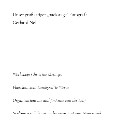
Unser großartiger „backstage“ Fotograf :
Gerhard Nel
Workshop:
Christine Meintjes
Photolocation:
Landgoed Te Werve
Organisation:
me
and
Jo-Anne van der Lelij
Styling: a collaboration between
Jo-Anne
,
Nancy
and