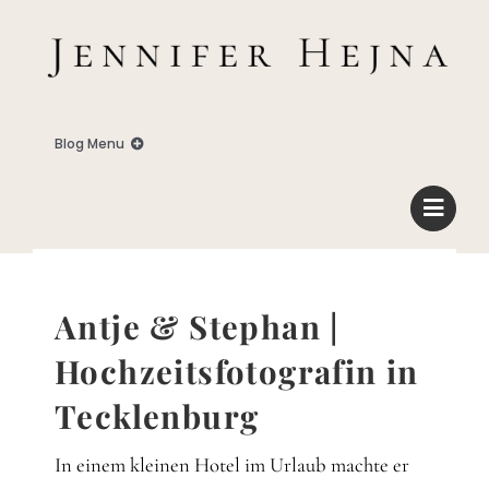
Zum
Inhalt
springen
Blog Menu
Home
Blog
Antje & Stephan |
Business
Hochzeitsfotografin in
Tecklenburg
Familie
In einem kleinen Hotel im Urlaub machte er