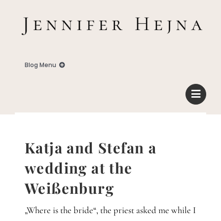
Zum
Inhalt
springen
Blog Menu
Home
Blog
Katja and Stefan a
Business
wedding at the
Weißenburg
Familie
„Where is the bride“, the priest asked me while I