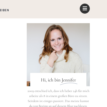
EIBEN
Hi, ich bin
Jennifer
2009 entschied ich, dass ich lieber 24h für mich
arbeite als 8 in einem großen Büro zu sitzen.
Seitdem ist einiges passiert. Das meiste kannst
du von Beginn an auf diesem Blog nachlesen.