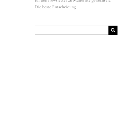
für den Newsletter zu Mailerlite gewechselt.
Die beste Entscheidung.
Suche
nach: