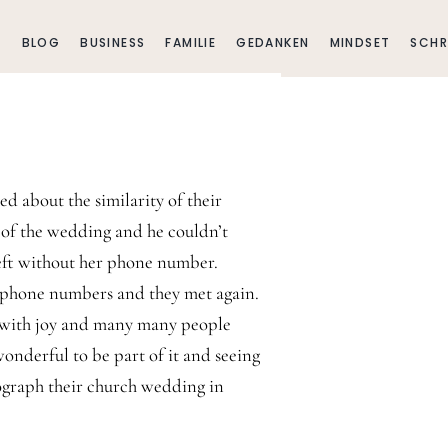
E
BLOG
BUSINESS
FAMILIE
GEDANKEN
MINDSET
SCHR
 about the similarity of their
 of the wedding and he couldn’t
 left without her phone number.
g phone numbers and they met again.
d with joy and many many people
wonderful to be part of it and seeing
tograph their church wedding in