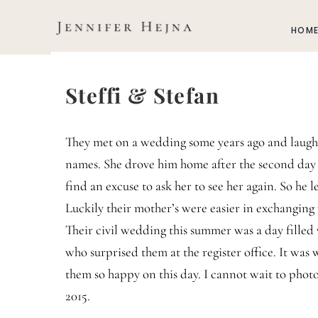
Zum
Inhalt
HOM
springen
Steffi & Stefan
They met on a wedding some years ago and laughed
names. She drove him home after the second day
find an excuse to ask her to see her again. So he
Luckily their mother’s were easier in exchangin
Their civil wedding this summer was a day fille
who surprised them at the register office. It was 
them so happy on this day. I cannot wait to pho
2015.