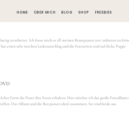
HOME
ÜBER MICH
BLOG
SHOP
FREEBIES
ßartig verarbeitet. Ich freue mich es all meinen Brautpaaren 2011 anbieten zu kön
 hat einen sehr weichen Lederumschlag und die Fotoseiten sind auf dicke Pappe
f DVD
welcher Form die Paare ihre Fotos erhalten. Hier möchte ich das große Fotoalbum
ellen. Das Album und die Box passen ideal zusammen. Sie sind beide aus