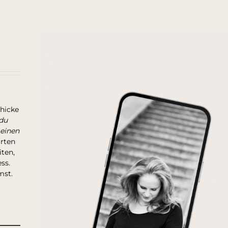
chicke
du
 einen
arten
ten,
ss.
mst.