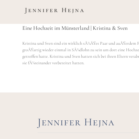
Zum
Inhalt
springen
Eine Hochzeit im Münsterland | Kristina & Sven
Kristina und Sven sind ein wirklich sÃ¼ÃŸes Paar und auÃŸerdem Fr
groÃŸartig wieder einmal in SÃ¼dlohn zu sein um dort eine Hochzeit
getroffen hatte. Kristina und Sven hatten sich bei ihren Eltern ver
sie fÃ¼reinander vorbereitet hatten.
Jennifer Hejna