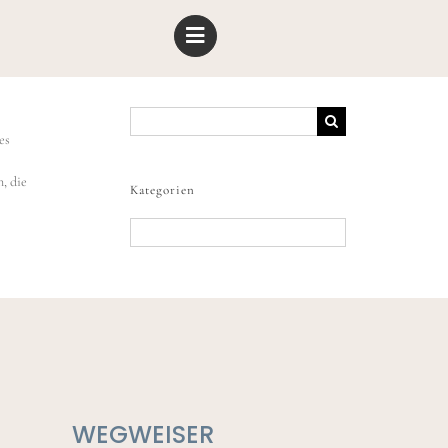
Suche
nach:
es
, die
Kategorien
Kategorien
WEGWEISER