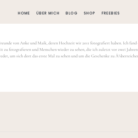
HOME
ÜBER MICH
BLOG
SHOP
FREEBIES
eunde von Anke und Maik, deren Hochzeit wir 2011 fotografiert haben. Ich fand 
 zu fotografieren und Menschen wieder zu sehen, die ich zuletzt vor zwei Jahren
abredet, um sich dort das erste Mal zu sehen und um die Geschenke zu Ã¼berreichen