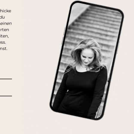
chicke
du
 einen
arten
ten,
ss.
mst.