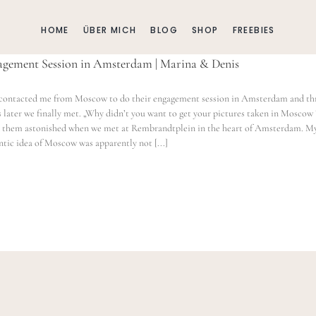
HOME
ÜBER MICH
BLOG
SHOP
FREEBIES
gement Session in Amsterdam | Marina & Denis
contacted me from Moscow to do their engagement session in Amsterdam and th
 later we finally met. „Why didn’t you want to get your pictures taken in Moscow 
 them astonished when we met at Rembrandtplein in the heart of Amsterdam. M
tic idea of Moscow was apparently not [...]