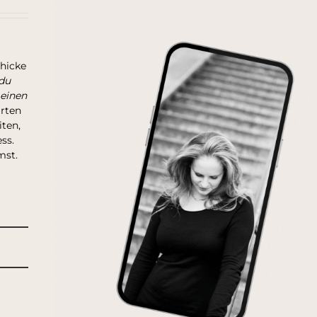
chicke
du
 einen
arten
ten,
ss.
mst.