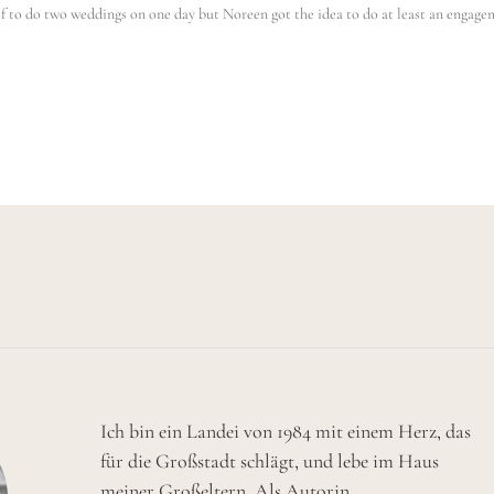
f to do two weddings on one day but Noreen got the idea to do at least an engag
Ich bin ein Landei von 1984 mit einem Herz, das
für die Großstadt schlägt, und lebe im Haus
meiner Großeltern. Als Autorin,