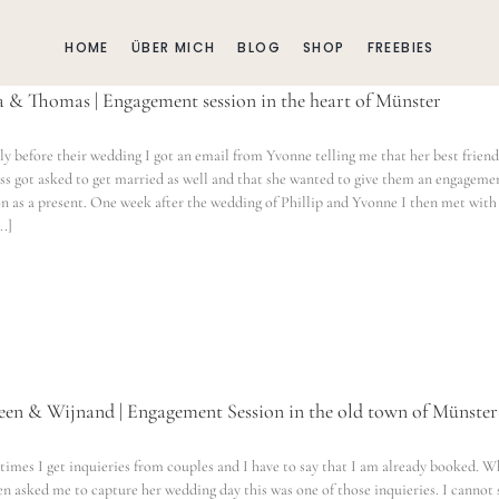
HOME
ÜBER MICH
BLOG
SHOP
FREEBIES
 & Thomas | Engagement session in the heart of Münster
ly before their wedding I got an email from Yvonne telling me that her best frien
ss got asked to get married as well and that she wanted to give them an engageme
on as a present. One week after the wedding of Phillip and Yvonne I then met wit
..]
en & Wijnand | Engagement Session in the old town of Münster
imes I get inquieries from couples and I have to say that I am already booked. 
n asked me to capture her wedding day this was one of those inquieries. I cannot 