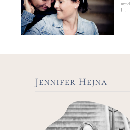
 in
mysel
[...]
ster
Jennifer Hejna