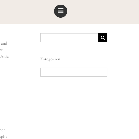
Suche
nach:
d and
nt
h Anja
Kategorien
Kategorien
When
split