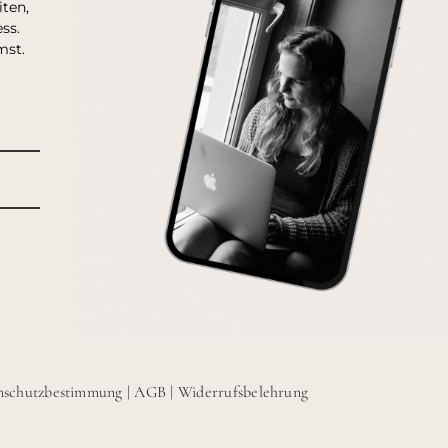
ten,
ss.
mst.
nschutzbestimmung
|
AGB
|
Widerrufsbelehrung