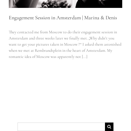
Engagement Session in Amsterdam | Marina & Denis
They contacted me from Moscow to do their engagement session in
Amsterdam and three weeks later we finally met. „Why didn’t you
want to get your pictures taken in Moscow ?“ I asked them astonished
when we met at Rembrandtplein in the heart of Amsterdam. My
romantic idea of Moscow was apparently not [...]
Suche