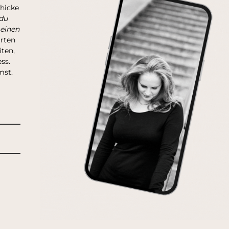
chicke
du
 einen
arten
ten,
ss.
mst.