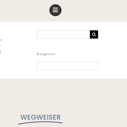
Suche
nach:
he
a
]
Kategorien
Kategorien
WEGWEISER