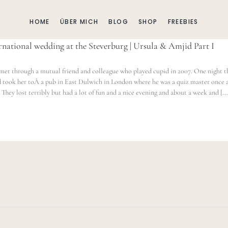
HOME
ÜBER MICH
BLOG
SHOP
FREEBIES
rnational wedding at the Steverburg | Ursula & Amjid Part I
met through a mutual friend and colleague who played cupid in 2007. One night t
d took her toÂ a pub in East Dulwich in London where he was a quiz master once 
 They lost terribly but had a lot of fun and a nice evening and about a week and [...