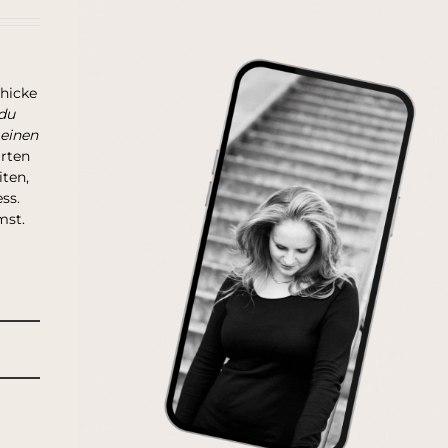
chicke
du
 einen
arten
ten,
ss.
mst.