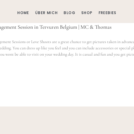
HOME
ÜBER MICH
BLOG
SHOP
FREEBIES
agement Session in Tervuren Belgium | MC & Thomas
ement Sessions or Love Shoots are a great chance to get pictures taken in advanc
edding. You can dress up like you feel and you can include accessories or special p
you wont be able to visit on your wedding day. It is casual and fun and you get pict