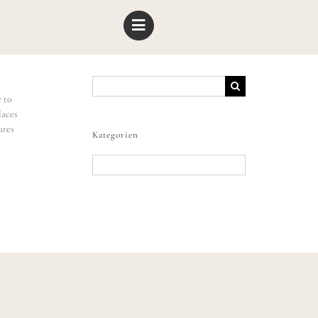
Suche
nach:
e to
laces
ures
Kategorien
Kategorien